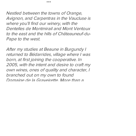
***
Nestled between the towns of Orange,
Avignon, and Carpentras in the Vaucluse is
where you’ll find our winery, with the
Dentelles de Montmirail and Mont Ventoux
to the east and the hills of Châteauneuf-du-
Pape to the west.
After my studies at Beaune in Burgundy I
returned to Bédarrides, village where I was
born, at first joining the cooperative. In
2005, with the intent and desire to craft my
own wines, ones of quality and character, I
branched out on my own to found
Domaine de la Graveirette. More than a
decade later we remain committed to that
early mission, and have since begun
farming and vinifying biodynamically
(certified by Demeter since 2015).
We now produce wines under the
appellations Châteaneuf-du-Pape, Côtes
du Rhône, and Vin de Pays de Vaucluse
and Principauté d’Orange, with the same
care given to each parcel of vines. The